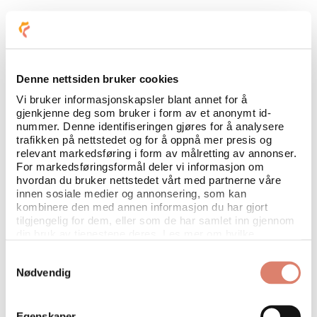
Denne nettsiden bruker cookies
Vi bruker informasjonskapsler blant annet for å
gjenkjenne deg som bruker i form av et anonymt id-
Favna HR bidrar til at du
nummer. Denne identifiseringen gjøres for å analysere
trafikken på nettstedet og for å oppnå mer presis og
Står stødigere i HR-rollen
relevant markedsføring i form av målretting av annonser.
For markedsføringsformål deler vi informasjon om
Trygges i prosesser og beslutninger
hvordan du bruker nettstedet vårt med partnerne våre
innen sosiale medier og annonsering, som kan
Utvikler deg faglig
kombinere den med annen informasjon du har gjort
tilgjengelig for dem, eller som de har samlet inn gjennom
din bruk av tjenestene deres. Les mer om hvilke
Etablerer gode, relevante
opplysninger vi samler og hva vi ber om samtykke til
Samtykkevalg
sparringpartnere
i
vår personvernerklæring
.
Nødvendig
Bedrer forståelsen av employer
branding i rekrutteringsprosesser
Egenskaper