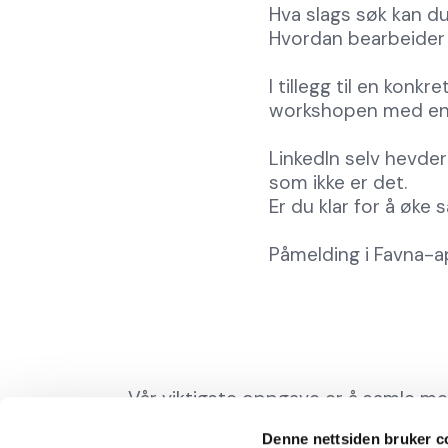
Hva slags søk kan du
Hvordan bearbeider d
I tillegg til en konkr
workshopen med en h
LinkedIn selv hevder
som ikke er det.
Er du klar for å øk
Påmelding i Favna-a
Vår viktigste oppgave er å samle m
bedrifter i regionen, som ønsker å s
Denne nettsiden bruker c
selv og for hverandre.