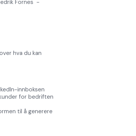
redrik Fornes -
over hva du kan
inkedIn-innboksen
kunder for bedriften
ormen til å generere