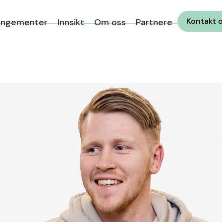
Kontakt 
angementer
Innsikt
Om oss
Partnere