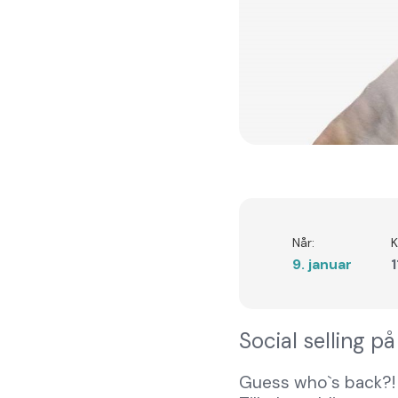
Når:
K
9. januar
1
Social selling p
Guess who`s back?!