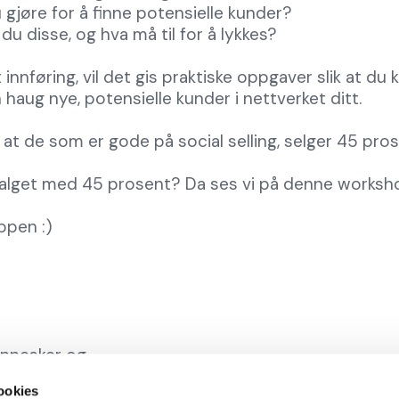
 gjøre for å finne potensielle kunder?
u disse, og hva må til for å lykkes?
et innføring, vil det gis praktiske oppgaver slik at du 
aug nye, potensielle kunder i nettverket ditt.
 at de som er gode på social selling, selger 45 pr
e salget med 45 prosent? Da ses vi på denne works
ppen :)
ennesker og
kape verdi for seg
ookies