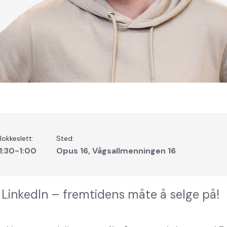
lokkeslett:
Sted:
1:30
-
1:00
Opus 16, Vågsallmenningen 16
å LinkedIn – fremtidens måte å selge på!