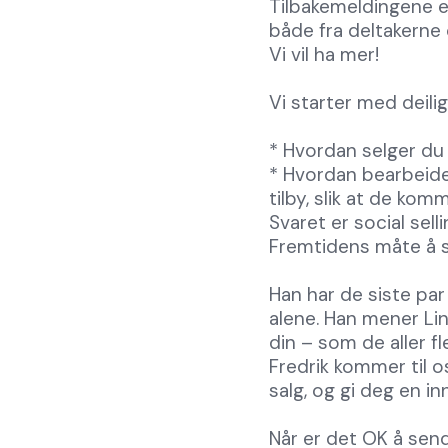
Tilbakemeldingene e
både fra deltakerne
Vi vil ha mer!
Vi starter med deilig
* Hvordan selger du t
* Hvordan bearbeide
tilby, slik at de kom
Svaret er social selli
Fremtidens måte å se
Han har de siste par
alene. Han mener Lin
din – som de aller f
Fredrik kommer til o
salg, og gi deg en inn
Når er det OK å sen