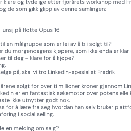
r klare og tydelige etter fjorårets workshop med F
 og de som gikk glipp av denne samlingen:
 lunsj på flotte Opus 16.
il en målgruppe som er lei av å bli solgt til?
r du morgendagens kjøpere, som ikke enda er klar 
mer til deg – klare for å kjøpe?
ng.
lge på, skal vi tro LinkedIn-spesialist Fredrik
 årene solgt for over ti millioner kroner gjennom L
kedIn er en fantastisk søkemotor over potensielle 
leste ikke utnytter godt nok.
ss for å lære fra seg hvordan han selv bruker plattf
føring i social selling.
de en melding om salg?