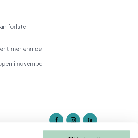
kan forlate
osent mer enn de
hopen i november.
Meld deg på vårt