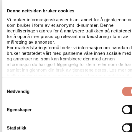
Velkommen til pizzabake-kveld med
Favna og Bergen Storkjøkken! 🍕
Denne nettsiden bruker cookies
Vi bruker informasjonskapsler blant annet for å gjenkjenne d
Hvem digger deilig italiensk pizza og et godt
som bruker i form av et anonymt id-nummer. Denne
glass vin?
identifiseringen gjøres for å analysere trafikken på nettstedet
for å oppnå mer presis og relevant markedsføring i form av
målretting av annonser.
🙋DET gjør vi!
For markedsføringsformål deler vi informasjon om hvordan 
🙋🙋🙋Det gjør gjengen i Bergen Storkjøkken
bruker nettstedet vårt med partnerne våre innen sosiale med
🤹Det gjør pizza-ekspert Petter Lidal fra Bien
og annonsering, som kan kombinere den med annen
informasjon du har gjort tilgjengelig for dem, eller som de har
🍷Vinkjenner Christian Sørensen fra Lindbak
samlet inn gjennom din bruk av tjenestene deres. Les mer o
er heller ikke vond å be...
hvilke opplysninger vi samler og hva vi ber om samtykke til
i
vår personvernerklæring
.
Samtykkevalg
...og vi samler de + DERE til en hyggelig kveld i
Nødvendig
nyinnflyttede lokaler på Midttun!
Sammen skal vi lage pizza, smake noen nye
vindråper og kose oss utover februarkvelden!
Egenskaper
Hvordan komme seg dit?
Statistikk
Bybane til Nesttun + 8 min spasertur